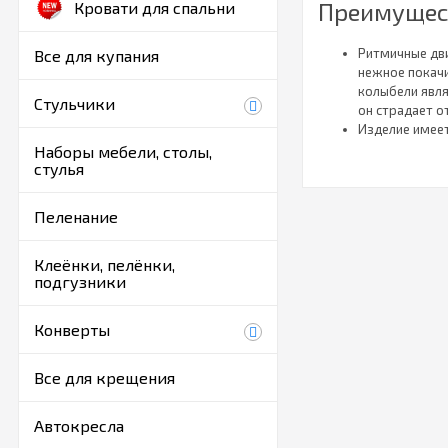
Преимущес
Кровати для спальни
Ритмичные дв
Все для купания
нежное покачи
колыбели явля
Стульчики
он страдает о
Изделие имеет
ее поставить 
Наборы мебели, столы,
стулья
просыпается. 
заснул.
Укачивание по
Пеленание
аппарат. Благ
также быстрее
Некоторые мод
Клеёнки, пелёнки,
подгузники
можно размес
нужно нагибат
это защитит е
Конверты
Кроватка эко
дети в семье.
Все для крещения
Благодаря по
матрас с люб
Автокресла