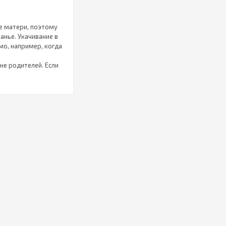
е матери, поэтому
анье. Укачивание в
мо, например, когда
не родителей. Если
 когда ребенок
 чтобы он снова
вестибулярный
 в будущем. Он
 значит, что матрац
амы, которой не
и стоять в кроватке,
 используют другие
ожно выбрать любой