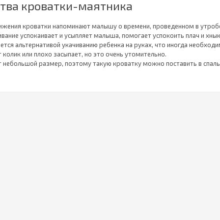
тва кроватки-маятника
ижения кроватки напоминают малышу о времени, проведенном в утроб
вание успокаивает и усыпляет малыша, помогает успокоить плач и хнык
ется альтернативой укачиванию ребенка на руках, что иногда необходи
т колик или плохо засыпает, но это очень утомительно.
 небольшой размер, поэтому такую кроватку можно поставить в спаль
рядом с родительской кроватью, вам даже не придется вставать ночью,
Все, что вам нужно сделать, — это протянуть руку и покачать колыбель,
ложительно влияет на развитие нервной системы ребенка, а точнее на 
одаря этому малыш будет иметь лучший баланс, осанку и лучше учиться
 научится ездить на велосипеде.
ели таких кроваток имеют регулируемую высоту уровня матраца, а это
тить выше (это вариант для новорожденных и большое удобство для м
ься к малышу), или его можно опустить: когда ребенок начнет садиться 
го и предотвратит выпадение.
номична — служит малышу минимум до 2—3 лет, долговечна — ее часто
пулярности и стандартизированным размерам при покупке кроватки м
ым предпочитаемым наполнителем.