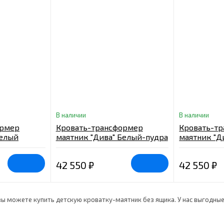
В наличии
В наличии
ормер
Кровать-трансформер
Кровать-т
Белый
маятник "Дива" Белый-пудра
маятник "Д
42 550
₽
42 550
₽
вы можете купить детскую кроватку-маятник без ящика. У нас выгодные