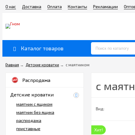
О нас
Доставка
Оплата
Контакты
Рекламации
Опто
Каталог товаров
Главная
→
Детские кроватки
→
с маятником
Распродажа
с маят
Детские кроватки
маятник с ящиком
Вид:
маятник без ящика
распродажа
приставные
Хит!