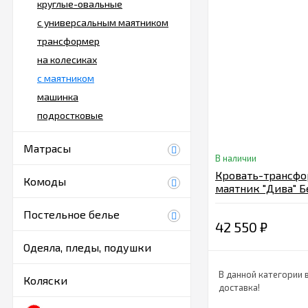
круглые-овальные
с универсальным маятником
трансформер
на колесиках
с маятником
машинка
подростковые
Матрасы
В наличии
Кровать-трансф
Комоды
маятник "Дива" 
Постельное белье
42 550
₽
Одеяла, пледы, подушки
В данной категории 
Коляски
доставка!