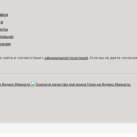
авка
та
акты
амации
викам
 сайта в соответствии с
официальной политикой
. Если вы не даете соглас