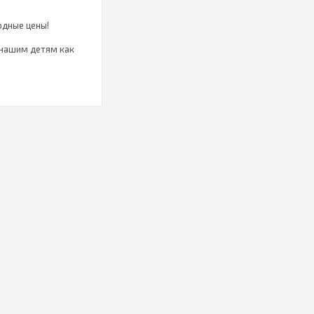
одные цены!
 нашим детям как
а нужно
 и должен
 ориентироваться на
 комнате не так
который обеспечит
лей для
0 см, которые можно