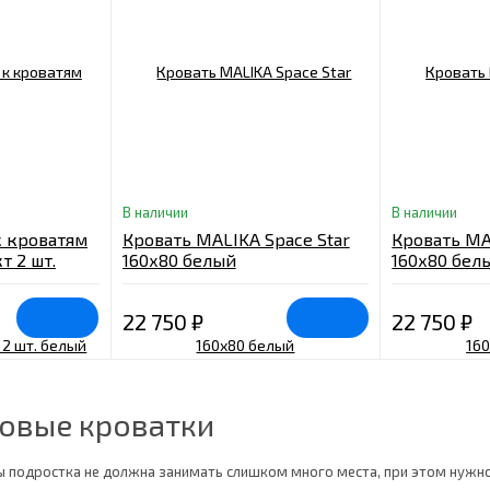
В наличии
В наличии
 кроватям
Кровать MALIKA Space Star
Кровать MAL
т 2 шт.
160х80 белый
160х80 бел
22 750
₽
22 750
₽
овые кроватки
ы подростка не должна занимать слишком много места, при этом нужно