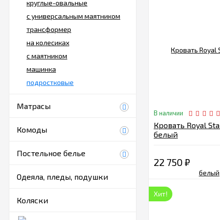
круглые-овальные
с универсальным маятником
трансформер
на колесиках
с маятником
машинка
подростковые
Матрасы
В наличии
Кровать Royal Sta
Комоды
белый
Постельное белье
22 750
₽
Одеяла, пледы, подушки
Хит!
Коляски