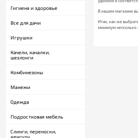
удобной и соответст
Гигиена и здоровье
В нашем магазине вы
Итак, как же выбрат
Все для дачи
минимум несколько 
Игрушки
Как выбрат
Качели, качалки,
Комнату подростка м
шезлонги
согласовывать с под
чувствовать себя в 
безопасность и функ
Комбинезоны
много места и нужн
Манежи
Очень важно выбрать
ребенку полный комф
Одежда
Кровать 16
подрастающ
Подростковая мебель
Такой предмет мебел
Слинги, переноски,
Односпальная крова
кенгуру
Для маленькой комна