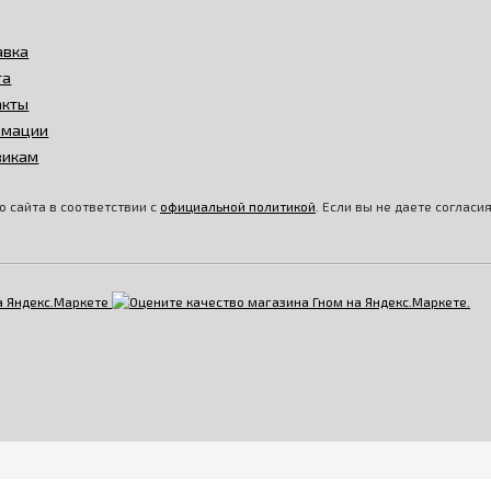
авка
та
акты
амации
викам
 сайта в соответствии с
официальной политикой
. Если вы не даете соглас