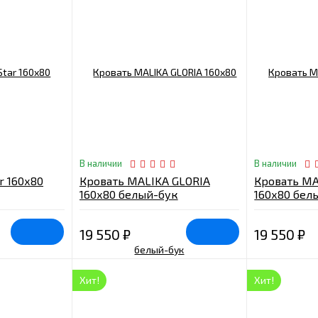
В наличии
В наличии
r 160х80
Кровать MALIKA GLORIA
Кровать MA
160х80 белый-бук
160х80 бел
19 550
₽
19 550
₽
Хит!
Хит!