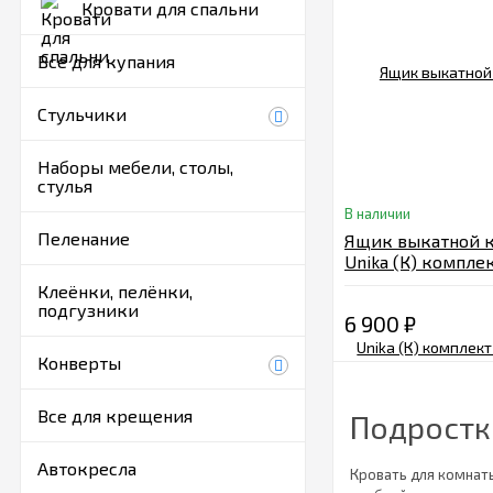
Кровати для спальни
Все для купания
Стульчики
Наборы мебели, столы,
стулья
В наличии
Пеленание
Ящик выкатной к
Unika (К) комплек
белый
Клеёнки, пелёнки,
подгузники
6 900
₽
Конверты
Все для крещения
Подростк
Автокресла
Кровать для комнат