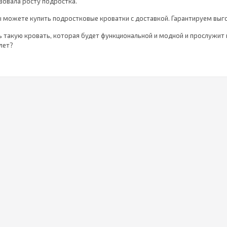
вовала росту подростка.
 можете купить подростковые кроватки с доставкой. Гарантируем выг
ь такую кровать, которая будет функциональной и модной и прослужит
лет?
ь молодежную кровать?
ожно обустроить по-разному, но цвет стен или стиль интерьера всегд
ростком, ведь именно он будет дольше всех находиться в этой комнате
ней комфортно. Однако при выборе мебели для комнаты следует больше
циональность такой мебели, а не на капризы подростка. Особенно если в
о выбрать компактную подростковую односпальную кровать.
 кроватку под рост подростка, а также правильно подобрать матрас, 
орт во время сна.
0х80 — одна из самых практичных моде
его ребенка!
и удобен, практичен и надежен!
ть для маленькой комнаты
ты лучше всего подойдет кровать 90 x 200 см, а возможно, и 120 x 20